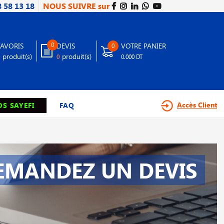
8 58 13 18
NOUS SUIVRE sur
0
FAVORIS
DEVIS
VOTRE PANIER
0
produit(s)
produit(s)
0
0
0.000 DT
Accès Client
S SAYEFI
FAQ
EMANDEZ UN DEVIS