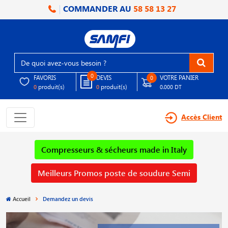
COMMANDER AU
58 58 13 27
0
FAVORIS
DEVIS
VOTRE PANIER
0
produit(s)
produit(s)
0
0
0.000 DT
Accès Client
Compresseurs & sécheurs made in Italy
Meilleurs Promos poste de soudure Semi
Accueil
Demandez un devis