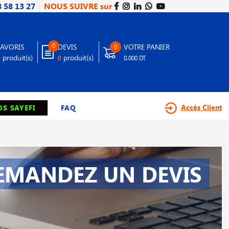
8 58 13 27
NOUS SUIVRE sur
0
FAVORIS
DEVIS
VOTRE PANIER
0
produit(s)
produit(s)
0
0
0.000 DT
Accès Client
S SAYEFI
FAQ
EMANDEZ UN DEVIS