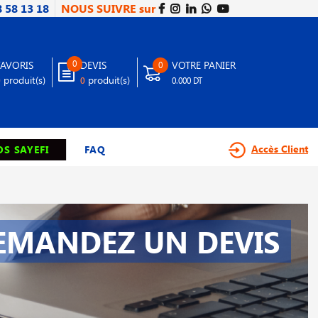
8 58 13 18
NOUS SUIVRE sur
0
FAVORIS
DEVIS
VOTRE PANIER
0
produit(s)
produit(s)
0
0
0.000 DT
Accès Client
S SAYEFI
FAQ
EMANDEZ UN DEVIS