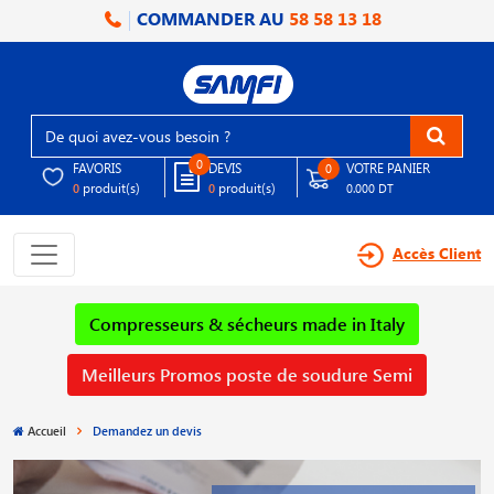
COMMANDER AU
58 58 13 18
0
FAVORIS
DEVIS
VOTRE PANIER
0
produit(s)
produit(s)
0
0
0.000 DT
Accès Client
Compresseurs & sécheurs made in Italy
Meilleurs Promos poste de soudure Semi
Accueil
Demandez un devis