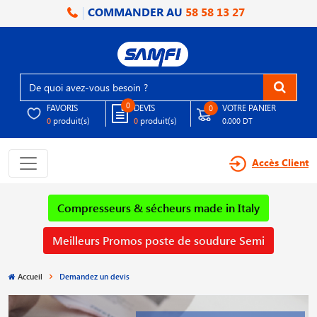
COMMANDER AU
58 58 13 27
0
FAVORIS
DEVIS
VOTRE PANIER
0
produit(s)
produit(s)
0
0
0.000 DT
Accès Client
Compresseurs & sécheurs made in Italy
Meilleurs Promos poste de soudure Semi
Accueil
Demandez un devis