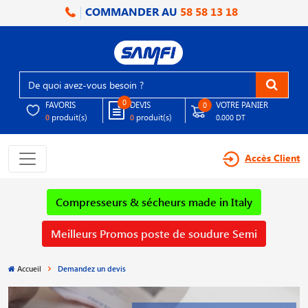
COMMANDER AU
58 58 13 18
0
FAVORIS
DEVIS
VOTRE PANIER
0
produit(s)
produit(s)
0
0
0.000 DT
Accès Client
Compresseurs & sécheurs made in Italy
Meilleurs Promos poste de soudure Semi
Accueil
Demandez un devis