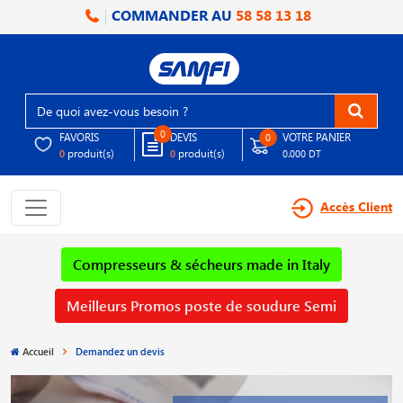
COMMANDER AU
58 58 13 18
0
FAVORIS
DEVIS
VOTRE PANIER
0
produit(s)
produit(s)
0
0
0.000 DT
Accès Client
Compresseurs & sécheurs made in Italy
Meilleurs Promos poste de soudure Semi
Accueil
Demandez un devis