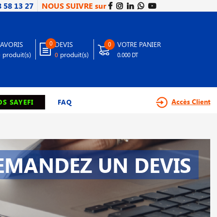
8 58 13 27
NOUS SUIVRE sur
0
FAVORIS
DEVIS
VOTRE PANIER
0
produit(s)
produit(s)
0
0
0.000 DT
Accès Client
S SAYEFI
FAQ
EMANDEZ UN DEVIS