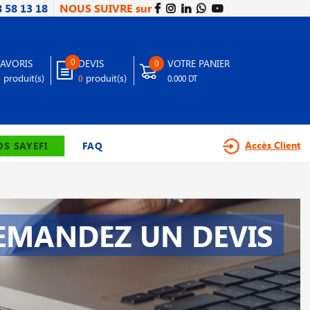
8 58 13 18
NOUS SUIVRE sur
0
FAVORIS
DEVIS
VOTRE PANIER
0
produit(s)
produit(s)
0
0
0.000 DT
Accès Client
S SAYEFI
FAQ
EMANDEZ UN DEVIS