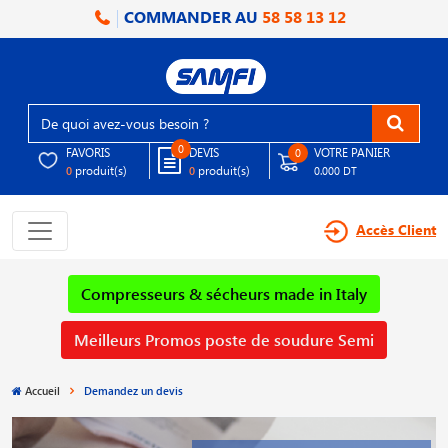
COMMANDER AU
58 58 13 12
0
FAVORIS
DEVIS
VOTRE PANIER
0
produit(s)
produit(s)
0
0
0.000 DT
Accès Client
Compresseurs & sécheurs made in Italy
Meilleurs Promos poste de soudure Semi
Accueil
Demandez un devis