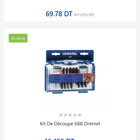
69.78 DT
87.225 DT
En stock
Kit De Découpe 688 Dremel