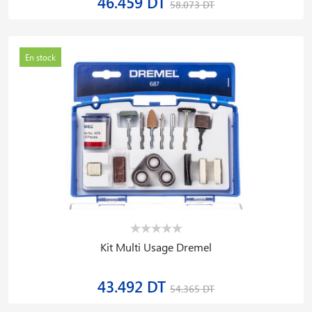
46.459 DT
58.073 DT
En stock
Kit Multi Usage Dremel
43.492 DT
54.365 DT