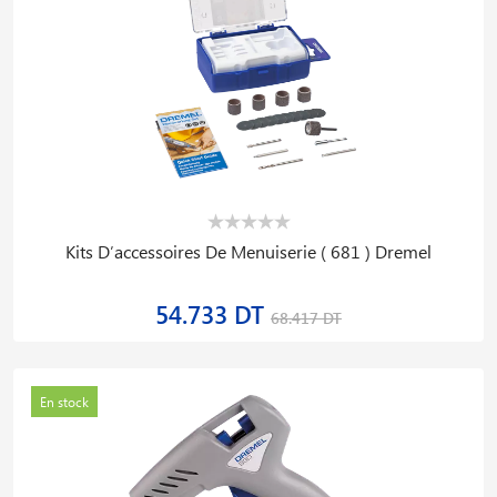
Kits D′accessoires De Menuiserie ( 681 ) Dremel
54.733 DT
68.417 DT
En stock