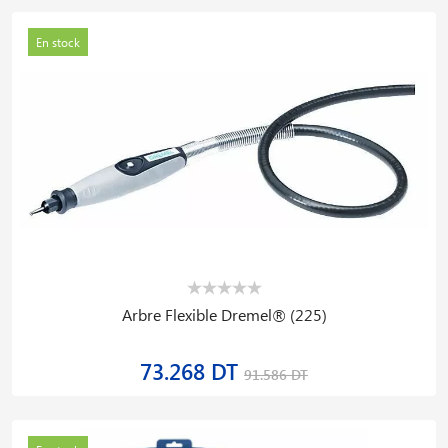
En stock
Arbre Flexible Dremel® (225)
73.268 DT
91.586 DT