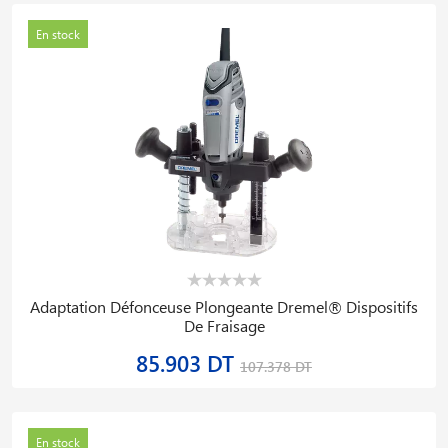
En stock
Adaptation Défonceuse Plongeante Dremel® Dispositifs
De Fraisage
85.903 DT
107.378 DT
En stock