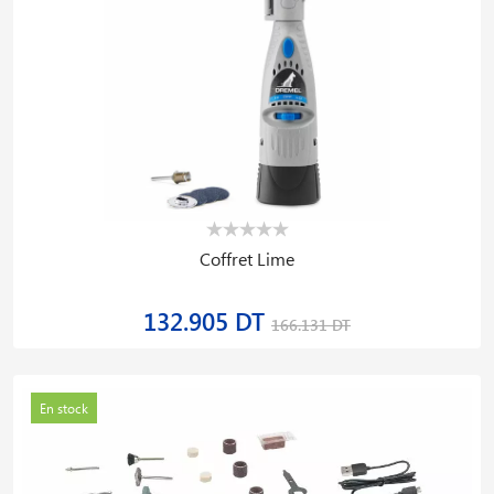
Coffret Lime
132.905 DT
166.131 DT
En stock