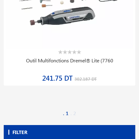
Outil Multifonctions Dremel® Lite (7760
241.75 DT
302.187 DT
1
2
FILTER