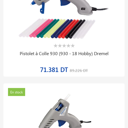
Pistolet à Colle 930 (930 - 18 Hobby) Dremel
71.381 DT
89.226 DT
En stock