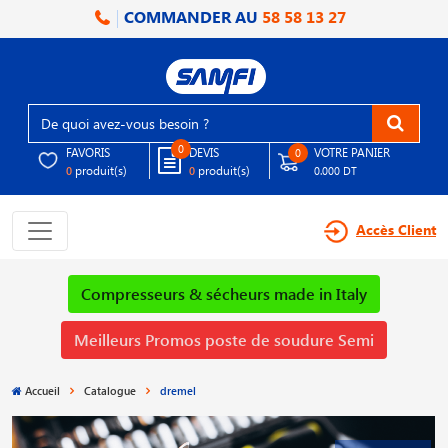
COMMANDER AU
58 58 13 27
0
FAVORIS
DEVIS
VOTRE PANIER
0
produit(s)
produit(s)
0
0
0.000 DT
Accès Client
Compresseurs & sécheurs made in Italy
Meilleurs Promos poste de soudure Semi
Accueil
Catalogue
dremel