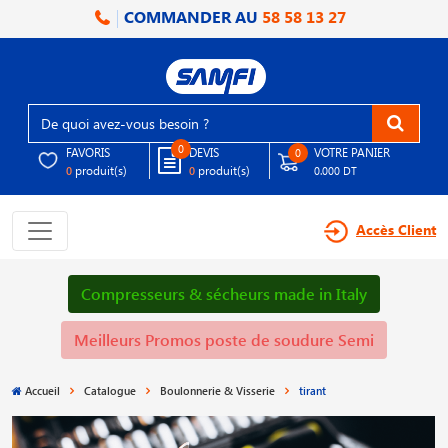
COMMANDER AU
58 58 13 27
0
FAVORIS
DEVIS
VOTRE PANIER
0
produit(s)
produit(s)
0
0
0.000 DT
Accès Client
Compresseurs & sécheurs made in Italy
Meilleurs Promos poste de soudure Semi
Accueil
Catalogue
Boulonnerie & Visserie
tirant