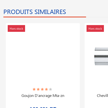
PRODUITS SIMILAIRES
Hors stock
Hors stock
Goujon D′ancrage Mta-zn
Chevil