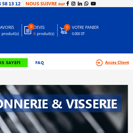
8 58 13 12
NOUS SUIVRE sur
0
FAVORIS
DEVIS
VOTRE PANIER
0
produit(s)
produit(s)
0
0
0.000 DT
Accès Client
S SAYEFI
FAQ
NNERIE & VISSERIE