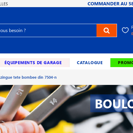
COMMANDER AU
5
LLES
ÉQUIPEMENTS DE GARAGE
CATALOGUE
PROMO
ps zingue tete bombee din 7504-n
BOULO