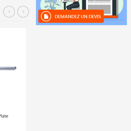
DEMANDEZ UN DEVIS
En stock
late
Pince De Fixation Taraudée D10 (boite De
100 Pièce)