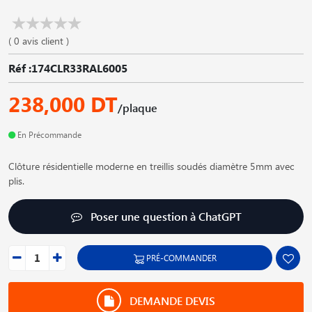
( 0 avis client )
Réf :174CLR33RAL6005
238,000 DT
/plaque
En Précommande
Clôture résidentielle moderne en treillis soudés diamètre 5mm avec
plis.
Poser une question à ChatGPT
PRÉ-COMMANDER
DEMANDE DEVIS