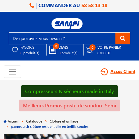
COMMANDER AU
58 58 13 18
0
FAVORIS
DEVIS
VOTRE PANIER
0
produit(s)
produit(s)
0
0
0.000 DT
Accès Client
Compresseurs & sécheurs made in Italy
Meilleurs Promos poste de soudure Semi
Accueil
Catalogue
Clôture et grillage
panneau clr clôture résidentielle en treillis soudés