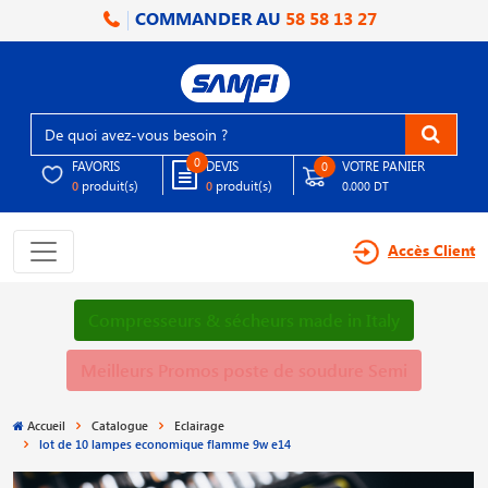
COMMANDER AU
58 58 13 27
0
FAVORIS
DEVIS
VOTRE PANIER
0
produit(s)
produit(s)
0
0
0.000 DT
Accès Client
Compresseurs & sécheurs made in Italy
Meilleurs Promos poste de soudure Semi
Accueil
Catalogue
Eclairage
lot de 10 lampes economique flamme 9w e14