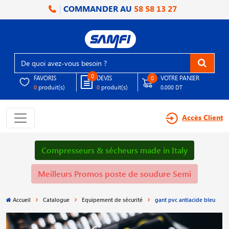
COMMANDER AU
58 58 13 27
0
FAVORIS
DEVIS
VOTRE PANIER
0
produit(s)
produit(s)
0
0
0.000 DT
Accès Client
Compresseurs & sécheurs made in Italy
Meilleurs Promos poste de soudure Semi
Accueil
Catalogue
Equipement de sécurité
gant pvc antiacide bleu