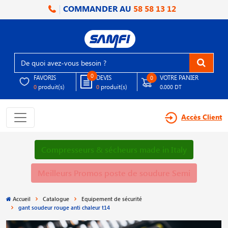
COMMANDER AU
58 58 13 12
0
FAVORIS
DEVIS
VOTRE PANIER
0
produit(s)
produit(s)
0
0
0.000 DT
Accès Client
Compresseurs & sécheurs made in Italy
Meilleurs Promos poste de soudure Semi
Accueil
Catalogue
Equipement de sécurité
gant soudeur rouge anti chaleur t14