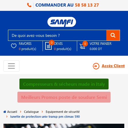
COMMANDER AU
58 58 13 27
0
FAVORIS
DEVIS
VOTRE PANIER
0
produit(s)
produit(s)
0
0
0.000 DT
Accès Client
Compresseurs & sécheurs made in Italy
Meilleurs Promos poste de soudure Semi
Accueil
Catalogue
Equipement de sécurité
lunette de protection univ transp pm climax 590