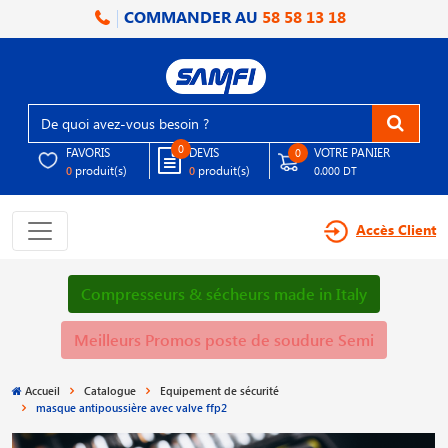
COMMANDER AU
58 58 13 18
0
FAVORIS
DEVIS
VOTRE PANIER
0
produit(s)
produit(s)
0
0
0.000 DT
Accès Client
Compresseurs & sécheurs made in Italy
Meilleurs Promos poste de soudure Semi
Accueil
Catalogue
Equipement de sécurité
masque antipoussière avec valve ffp2