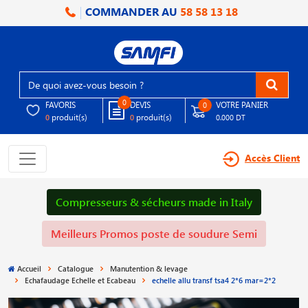
COMMANDER AU
58 58 13 18
0
FAVORIS
DEVIS
VOTRE PANIER
0
produit(s)
produit(s)
0
0
0.000 DT
Accès Client
Compresseurs & sécheurs made in Italy
Meilleurs Promos poste de soudure Semi
Accueil
Catalogue
Manutention & levage
Echafaudage Echelle et Ecabeau
echelle allu transf tsa4 2*6 mar=2*2