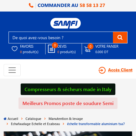
COMMANDER AU
58 58 13 27
0
FAVORIS
DEVIS
VOTRE PANIER
0
produit(s)
produit(s)
0
0
0.000 DT
Accès Client
Compresseurs & sécheurs made in Italy
Meilleurs Promos poste de soudure Semi
Accueil
Catalogue
Manutention & levage
Echafaudage Echelle et Ecabeau
échelle transformable aluminium tsa7