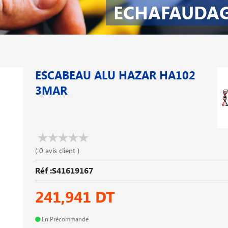
ECHAFAUDAG
ESCABEAU ALU HAZAR HA102
3MAR
( 0 avis client )
Réf :S41619167
241,941 DT
En Précommande