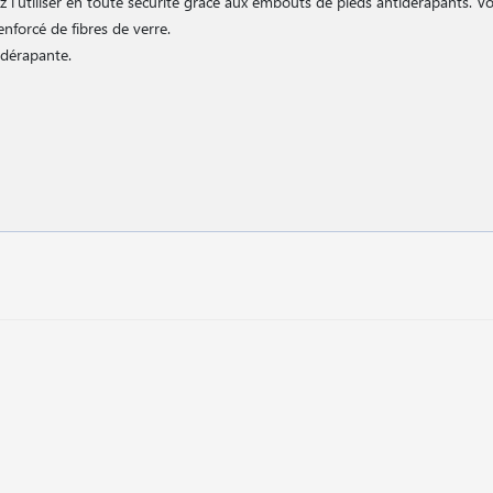
z l′utiliser en toute sécurité grâce aux embouts de pieds antidérapants. 
enforcé de fibres de verre.
idérapante.