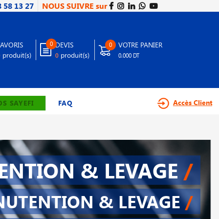
8 58 13 27
NOUS SUIVRE sur
0
FAVORIS
DEVIS
VOTRE PANIER
0
produit(s)
produit(s)
0
0
0.000 DT
Accès Client
S SAYEFI
FAQ
NTION & LEVAGE
/
UTENTION & LEVAGE
/