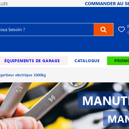
COMMANDER AU
5
LLES
ÉQUIPEMENTS DE GARAGE
CATALOGUE
PROMO
gerbeur electrique 1000kg
MANUTE
MAN