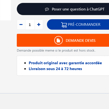
Poser une question à ChatGPT
PRÉ-COMMANDER
DEMANDE DEVIS
Demande possible meme si le produit est hors stock.
Produit original avec garantie accordée
Livraison sous 24 à 72 heures