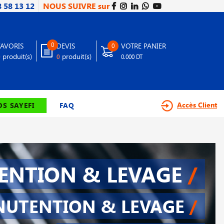
8 58 13 12
NOUS SUIVRE sur
0
FAVORIS
DEVIS
VOTRE PANIER
0
produit(s)
produit(s)
0
0
0.000 DT
Accès Client
S SAYEFI
FAQ
NTION & LEVAGE
/
UTENTION & LEVAGE
/