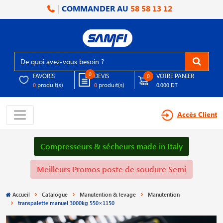
COMMANDER AU
58 58 13 12
0
FAVORIS
DEVIS
VOTRE PANIER
0
produit(s)
produit(s)
0
0
0.000 DT
Accès Client
Compresseurs & sécheurs made in Italy
Meilleurs Promos poste de soudure Semi
Accueil
Catalogue
Manutention & levage
Manutention
transpalette manuel 3000kg 550×1150