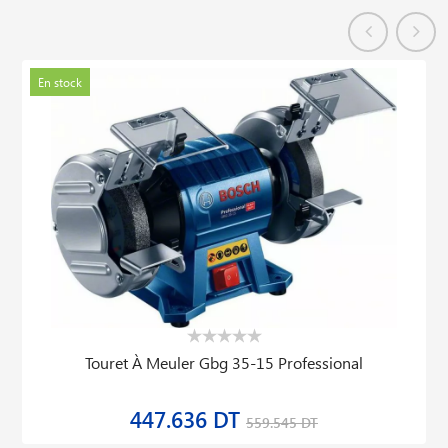
En stock
Touret À Meuler Gbg 35-15 Professional
447.636 DT
559.545 DT