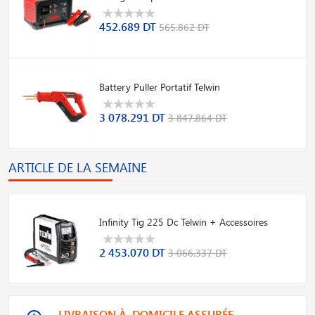
452.689 DT
565.862 DT
Battery Puller Portatif Telwin
3 078.291 DT
3 847.864 DT
ARTICLE DE LA SEMAINE
Infinity Tig 225 Dc Telwin + Accessoires
2 453.070 DT
3 066.337 DT
LIVRAISON À DOMICILE ASSURÉE