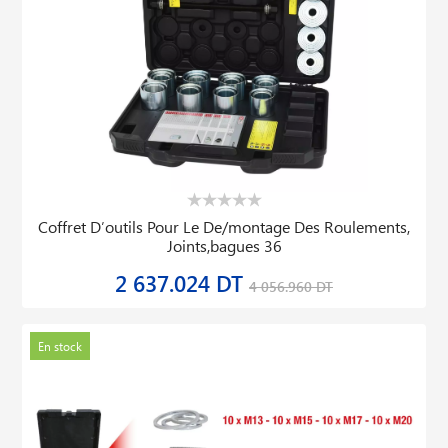
Coffret D′outils Pour Le De/montage Des Roulements,
Joints,bagues 36
2 637.024 DT
4 056.960 DT
En stock