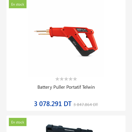
En stock
Battery Puller Portatif Telwin
3 078.291 DT
3 847.864 DT
En stock