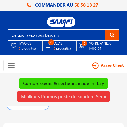
COMMANDER AU
58 58 13 27
0
FAVORIS
DEVIS
VOTRE PANIER
0
produit(s)
produit(s)
0
0
0.000 DT
Accès Client
Compresseurs & sécheurs made in Italy
Meilleurs Promos poste de soudure Semi
PLUS DE DÉTAILS