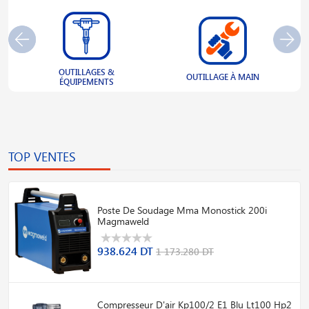
OUTILLAGES &
S
OUTILLAGE À MAIN
ÉQUIPEMENTS
TOP VENTES
Poste De Soudage Mma Monostick 200i
Magmaweld
938.624 DT
1 173.280 DT
Compresseur D'air Kp100/2 E1 Blu Lt100 Hp2