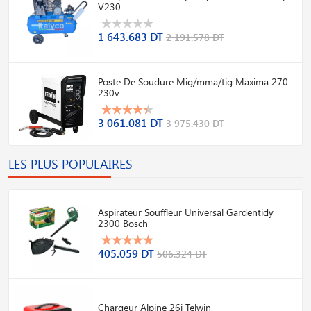
V230
1 643.683 DT
2 191.578 DT
Poste De Soudure Mig/mma/tig Maxima 270
230v
3 061.081 DT
3 975.430 DT
LES PLUS POPULAIRES
Aspirateur Souffleur Universal Gardentidy
2300 Bosch
405.059 DT
506.324 DT
Chargeur Alpine 26i Telwin