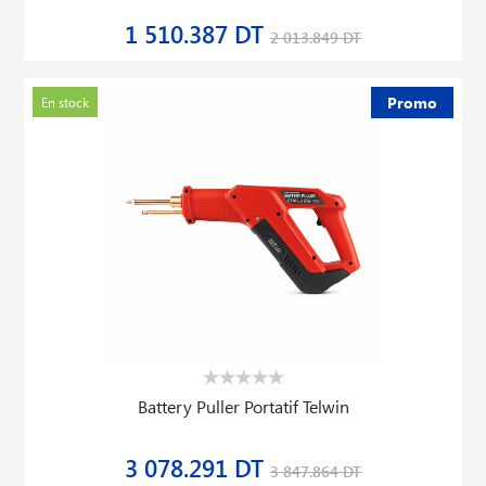
1 510.387 DT
2 013.849 DT
Promo
En stock
Battery Puller Portatif Telwin
3 078.291 DT
3 847.864 DT