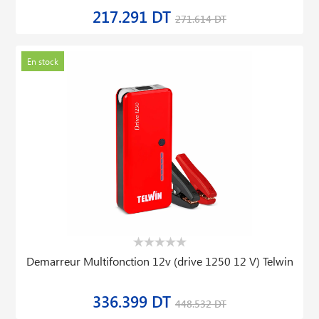
217.291 DT
271.614 DT
En stock
Demarreur Multifonction 12v (drive 1250 12 V) Telwin
336.399 DT
448.532 DT