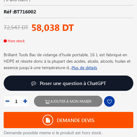
Réf :BT716002
58,038 DT
72,547 DT
Hors stock
Brilliant Tools Bac de vidange d′huile portable, 16 L est fabriqué en
HDPE et résiste donc à la plupart des acides, alcalis, alcools, huiles et
essence jusqu′à une température d
...
Plus de détails
Poser une question à ChatGPT
AJOUTER À MON PANIER
DEMANDE DEVIS
Demande possible meme si le produit est hors stock.