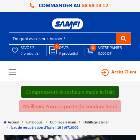
COMMANDER AU
58 58 13 12
0
FAVORIS
DEVIS
VOTRE PANIER
0
produit(s)
produit(s)
0
0
0.000 DT
Accès Client
Compresseurs & sécheurs made in Italy
Meilleurs Promos poste de soudure Semi
Accueil
Catalogue
Outillage à main
Outillage atelier
bac de récupération d′huile | 16 l bt716002