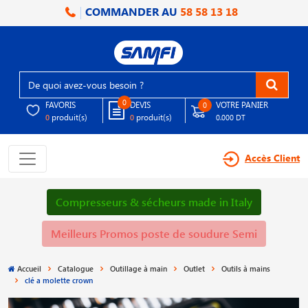
COMMANDER AU
58 58 13 18
0
FAVORIS
DEVIS
VOTRE PANIER
0
produit(s)
produit(s)
0
0
0.000 DT
Accès Client
Compresseurs & sécheurs made in Italy
Meilleurs Promos poste de soudure Semi
Accueil
Catalogue
Outillage à main
Outlet
Outils à mains
clé a molette crown