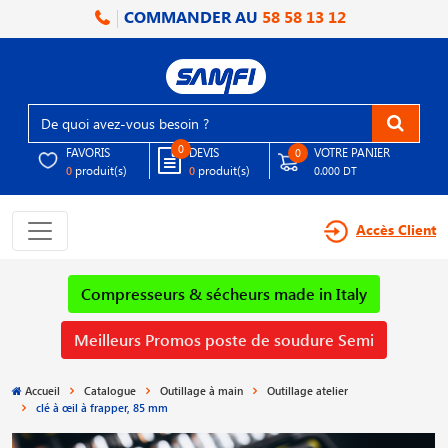
COMMANDER AU
58 58 13 12
0
FAVORIS
DEVIS
VOTRE PANIER
0
produit(s)
produit(s)
0
0
0.000 DT
Accès Client
Compresseurs & sécheurs made in Italy
Meilleurs Promos poste de soudure Semi
Accueil
Catalogue
Outillage à main
Outillage atelier
clé à œil à frapper, 85 mm