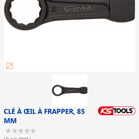
CLÉ À ŒIL À FRAPPER, 85
MM
( 0 avis client )