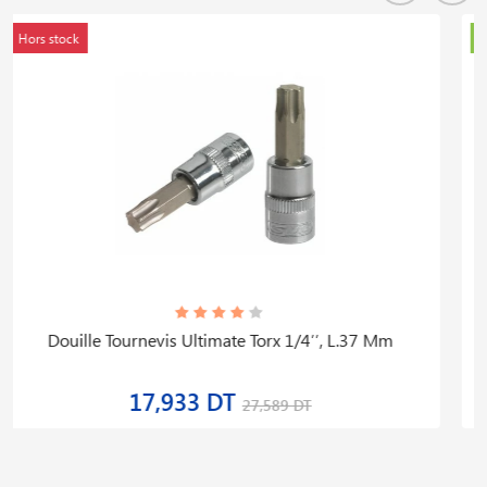
En stock
Pince à Circlips® Extérieur Coudée à 90°, L.165 Mm
76,648 DT
117,921 DT