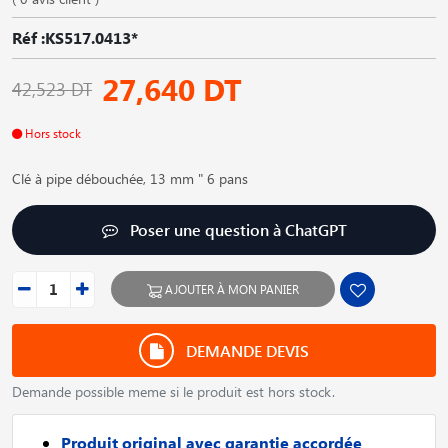
Réf :KS517.0413*
27,640 DT
42,523 DT
Hors stock
Clé à pipe débouchée, 13 mm " 6 pans
Poser une question à ChatGPT
AJOUTER À MON PANIER
DEMANDE DEVIS
Demande possible meme si le produit est hors stock.
Produit original avec garantie accordée