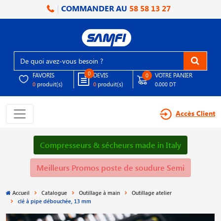
COMMANDER AU
58 58 13 27
0
FAVORIS
DEVIS
VOTRE PANIER
0
produit(s)
produit(s)
0
0
0.000 DT
Accès Client
Compresseurs & sécheurs made in Italy
Meilleurs Promos poste de soudure Semi
Accueil
Catalogue
Outillage à main
Outillage atelier
clé à pipe débouchée, 13 mm