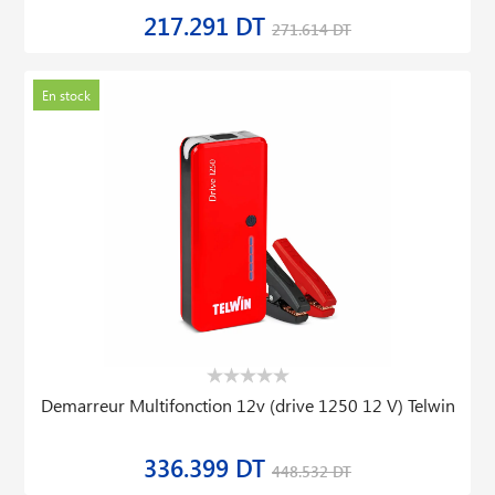
217.291 DT
271.614 DT
En stock
Demarreur Multifonction 12v (drive 1250 12 V) Telwin
336.399 DT
448.532 DT