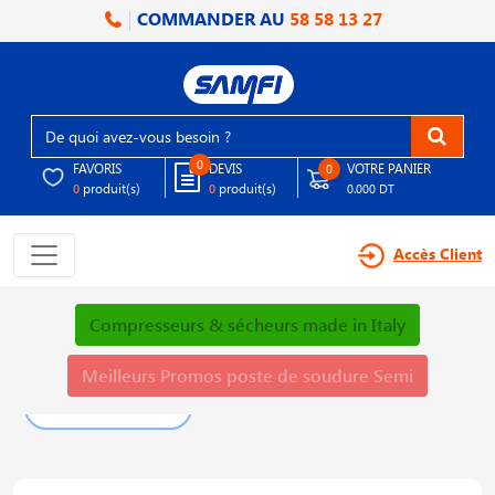
COMMANDER AU
58 58 13 27
0
FAVORIS
DEVIS
VOTRE PANIER
0
produit(s)
produit(s)
0
0
0.000 DT
Accès Client
Compresseurs & sécheurs made in Italy
Meilleurs Promos poste de soudure Semi
PLUS DE DÉTAILS