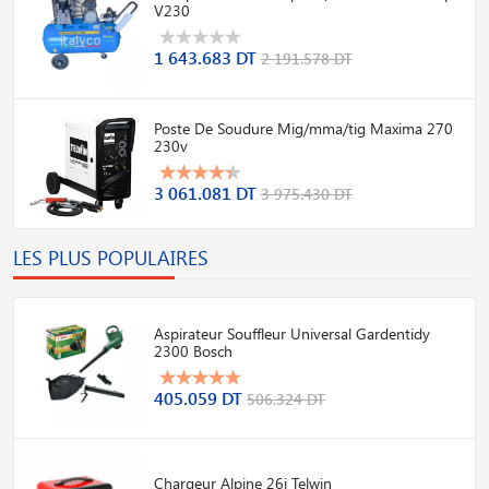
V230
1 643.683 DT
2 191.578 DT
Poste De Soudure Mig/mma/tig Maxima 270
230v
3 061.081 DT
3 975.430 DT
LES PLUS POPULAIRES
Aspirateur Souffleur Universal Gardentidy
2300 Bosch
405.059 DT
506.324 DT
Chargeur Alpine 26i Telwin