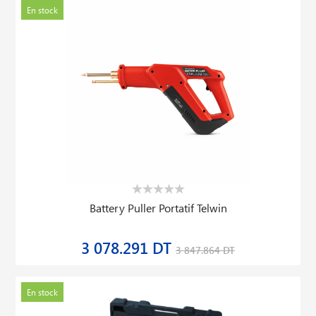
En stock
Battery Puller Portatif Telwin
3 078.291 DT
3 847.864 DT
En stock