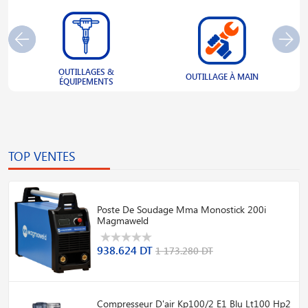
OUTILLAGES &
S
OUTILLAGE À MAIN
ÉQUIPEMENTS
TOP VENTES
Poste De Soudage Mma Monostick 200i
Magmaweld
938.624 DT
1 173.280 DT
Compresseur D'air Kp100/2 E1 Blu Lt100 Hp2