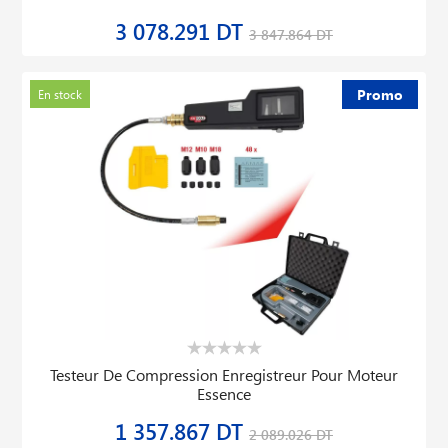
3 078.291 DT
3 847.864 DT
Promo
En stock
Testeur De Compression Enregistreur Pour Moteur
Essence
1 357.867 DT
2 089.026 DT