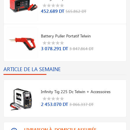
452.689 DT
565.862 DT
Battery Puller Portatif Telwin
3 078.291 DT
3 847.864 DT
ARTICLE DE LA SEMAINE
Infinity Tig 225 Dc Telwin + Accessoires
2 453.070 DT
3 066.337 DT
LIVRAISON À DOMICILE ASSURÉE