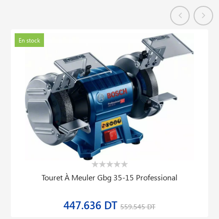
En stock
Touret À Meuler Gbg 35-15 Professional
447.636 DT
559.545 DT