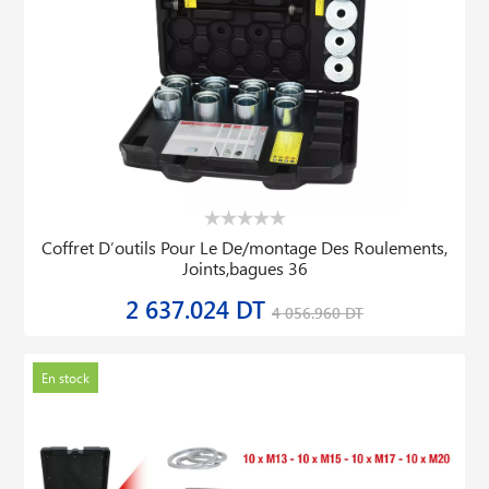
Coffret D′outils Pour Le De/montage Des Roulements,
Joints,bagues 36
2 637.024 DT
4 056.960 DT
En stock