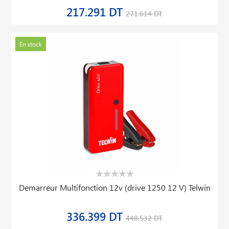
217.291 DT
271.614 DT
En stock
Demarreur Multifonction 12v (drive 1250 12 V) Telwin
336.399 DT
448.532 DT