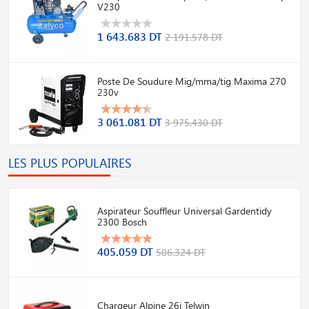
V230
1 643.683 DT
2 191.578 DT
Poste De Soudure Mig/mma/tig Maxima 270
230v
3 061.081 DT
3 975.430 DT
LES PLUS POPULAIRES
Aspirateur Souffleur Universal Gardentidy
2300 Bosch
405.059 DT
506.324 DT
Chargeur Alpine 26i Telwin