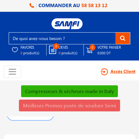
COMMANDER AU
58 58 13 12
0
FAVORIS
DEVIS
VOTRE PANIER
0
produit(s)
produit(s)
0
0
0.000 DT
Accès Client
Compresseurs & sécheurs made in Italy
Meilleurs Promos poste de soudure Semi
PLUS DE DÉTAILS