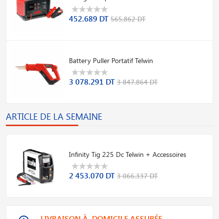
452.689 DT
565.862 DT
Battery Puller Portatif Telwin
3 078.291 DT
3 847.864 DT
ARTICLE DE LA SEMAINE
Infinity Tig 225 Dc Telwin + Accessoires
2 453.070 DT
3 066.337 DT
LIVRAISON À DOMICILE ASSURÉE