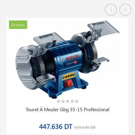
En stock
Touret À Meuler Gbg 35-15 Professional
447.636 DT
559.545 DT