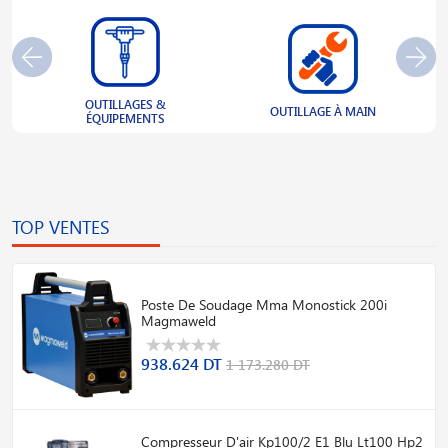
OUTILLAGES &
S
OUTILLAGE À MAIN
ÉQUIPEMENTS
TOP VENTES
Poste De Soudage Mma Monostick 200i
Magmaweld
938.624 DT
1 173.280 DT
Compresseur D'air Kp100/2 E1 Blu Lt100 Hp2