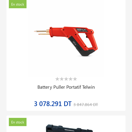
En stock
Battery Puller Portatif Telwin
3 078.291 DT
3 847.864 DT
En stock