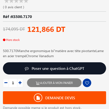
( 0 avis client )
Réf :KS500.7170
121,866 DT
174,095 DT
Hors stock
500.7170Manche ergonomique bi"matière avec tête pivotanteLame
en acier trempéChrome Vanadium
Poser une question à ChatGPT
AJOUTER À MON PANIER
DEMANDE DEVIS
Demande possible meme si le produit est hors stock.