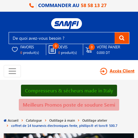
COMMANDER AU
58 58 13 27
0
FAVORIS
DEVIS
VOTRE PANIER
0
produit(s)
produit(s)
0
0
0.000 DT
Accès Client
Compresseurs & sécheurs made in Italy
Meilleurs Promos poste de soudure Semi
Accueil
Catalogue
Outillage à main
Outillage atelier
coffret de 14 tournevis électroniques fente, phillips® et torx® 500.7