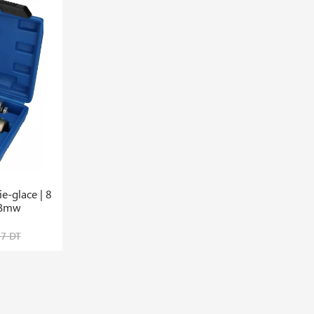
e-glace | 8
Rallonge 1/2, L. 250 Mm
 Bmw
29,740 DT
27 DT
37,176 DT