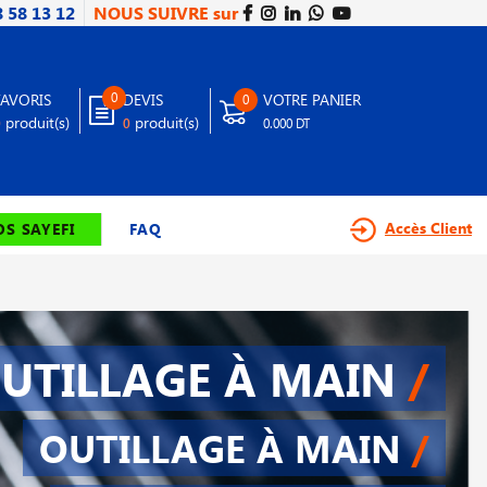
8 58 13 12
NOUS SUIVRE sur
0
FAVORIS
DEVIS
VOTRE PANIER
0
produit(s)
produit(s)
0
0
0.000 DT
Accès Client
S SAYEFI
FAQ
UTILLAGE À MAIN
/
OUTILLAGE À MAIN
/