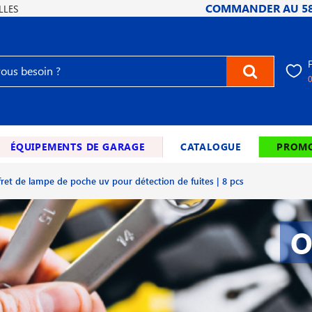
COMMANDER AU
5
LLES
ÉQUIPEMENTS DE GARAGE
CATALOGUE
PROMO
fret de lampe de poche uv pour détection de fuites | 8 pcs
O