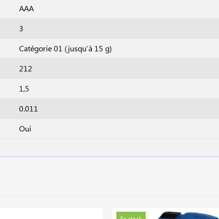
AAA
3
Catégorie 01 (jusqu’à 15 g)
212
1,5
0.011
Oui
En stock