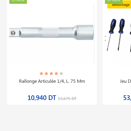
déstockage
Rallonge Articulée 1/4, L. 75 Mm
Jeu D
10,940 DT
53
13,675 DT