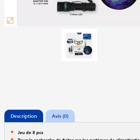
Description
Avis (0)
Jeu de 8 pcs
Pour la recherche de fuites sur les systèmes de climatisati