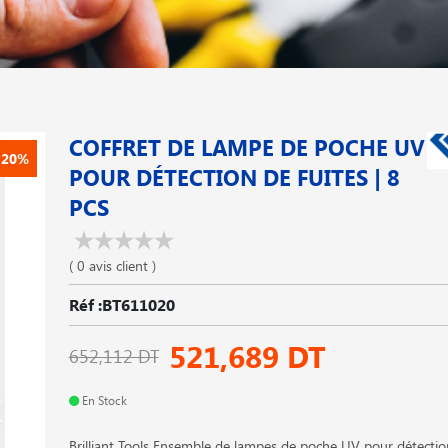
COFFRET DE LAMPE DE POCHE UV
-20%
POUR DÉTECTION DE FUITES | 8
PCS
( 0 avis client )
Réf :BT611020
521,689 DT
652,112 DT
En Stock
Brilliant Tools Ensemble de lampes de poche UV pour détection