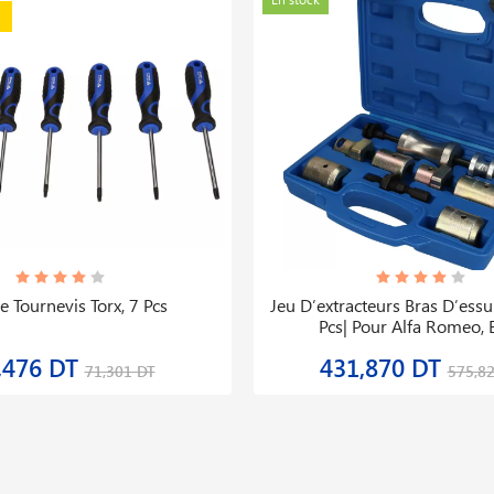
e Tournevis Torx, 7 Pcs
Jeu D′extracteurs Bras D′essui
Pcs| Pour Alfa Romeo,
,476 DT
431,870 DT
71,301 DT
575,8