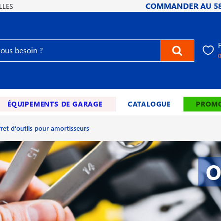
COMMANDER AU
5
LLES
ÉQUIPEMENTS DE GARAGE
CATALOGUE
PROMO
fret d′outils pour amortisseurs
O