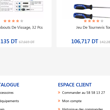
bouts De Vissage, 32 Pcs
Jeu De Tournevis To
,135 DT
106,717 DT
67,669 DT
142,2
TALOGUE
ESPACE CLIENT
cessoires
Commander au 58 58 13 27
 équipements
Mon compte
ain
Historique des commandes