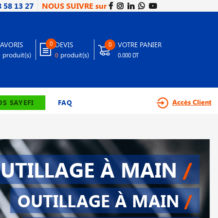
8 58 13 27
NOUS SUIVRE sur
0
FAVORIS
DEVIS
VOTRE PANIER
0
produit(s)
produit(s)
0
0
0.000 DT
Accès Client
S SAYEFI
FAQ
UTILLAGE À MAIN
/
OUTILLAGE À MAIN
/