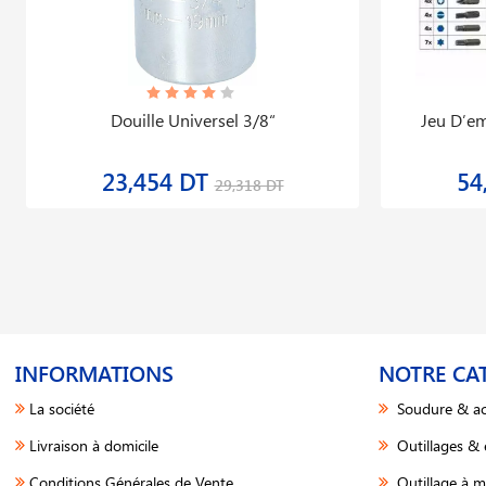
Douille Universel 3/8“
Jeu D′em
23,454 DT
54
29,318 DT
INFORMATIONS
NOTRE CA
La société
Soudure & ac
Livraison à domicile
Outillages &
Conditions Générales de Vente
Outillage à m