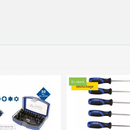
En stock
déstockage