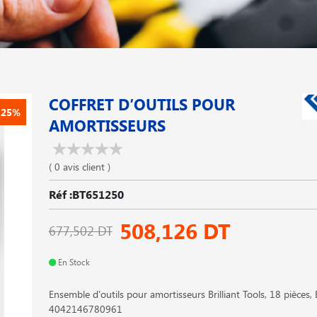
COFFRET D′OUTILS POUR
-25%
AMORTISSEURS
( 0 avis client )
Réf :BT651250
508,126 DT
677,502 DT
En Stock
Ensemble d'outils pour amortisseurs Brilliant Tools, 18 pièces
4042146780961