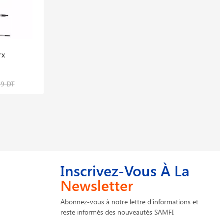
rx
Clé A Molette
45,573 DT
89 DT
60,764 DT
Inscrivez-Vous À La
Newsletter
Abonnez-vous à notre lettre d'informations et
reste informés des nouveautés SAMFI