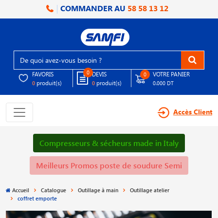
COMMANDER AU
58 58 13 12
0
FAVORIS
DEVIS
VOTRE PANIER
0
produit(s)
produit(s)
0
0
0.000 DT
Accès Client
Compresseurs & sécheurs made in Italy
Meilleurs Promos poste de soudure Semi
Accueil
Catalogue
Outillage à main
Outillage atelier
coffret emporte