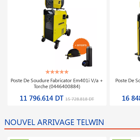
Poste De Soudure Fabricator Em401i V/a +
Poste De S
Torche (0446400884)
11 796.614 DT
16 84
15 728.818 DT
NOUVEL ARRIVAGE TELWIN