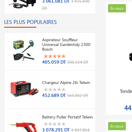
3 061.081 DT
3 975.430
DT
Promo
En stock
En stock
LES PLUS POPULAIRES
Aspirateur Souffleur
Universal Gardentidy 2300
Bosch
405.059 DT
506.324 DT
Chargeur Alpine 26i Telwin
Battery Puller Portatif Telwin
équipem
452.689 DT
565.862 DT
3 078.291 DT
3 7
3 847.864 DT
Battery Puller Portatif Telwin
Promo
En stock
Nouveauté
En stock
3 078.291 DT
3 847.864