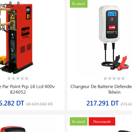
En stock
 Par Point Pcp 18 Lcd 400v
Chargeur De Batterie Defende
824052
Telwin
5.282 DT
217.291 DT
18 619.102 DT
271.6
En stock
Nouveauté