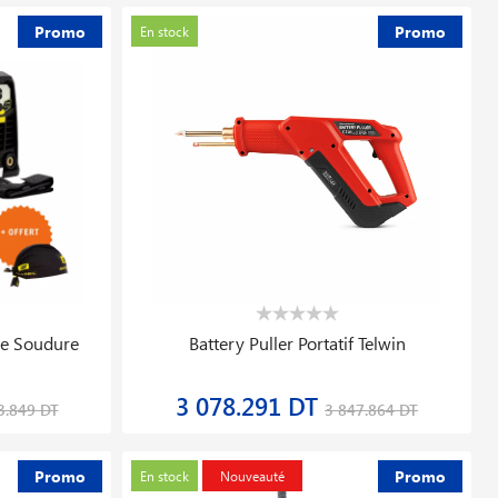
Promo
Promo
En stock
5 400 V 500 L
Cle Dynamometrique
Ergotorqueprecision® 1/4 1
408.536 DT
8.880 DT
628.516 DT
Promo
Promo
En stock