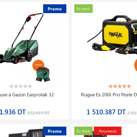
Promo
En stock
ent D′équilibrage De Roues
Compresseur D′air Kp500/5,
Automobiles Kwb300
10 Bar
70.550 DT
5 031.104 DT
3 969.000 DT
6 28
Promo
En stock