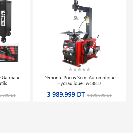
te 5331s Stc
Soudeuse Automatique Comet 700 Lqs
230v/2300w Leister 168.662
39 019.784 DT
204 DT
48 774.730 DT