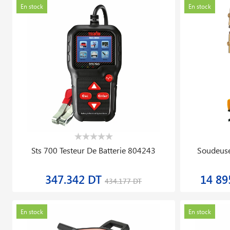
En stock
En stock
Sts 700 Testeur De Batterie 804243
Soudeuse
347.342 DT
14 89
434.177 DT
En stock
En stock