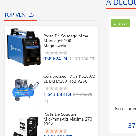
A DÉCO
TOP VENTES
Promo
En stock
En stock
Poste De Soudage Mma
Monostick 200i
Magmaweld
938.624 DT
1 173.280 DT
Compresseur D'air Kp100/2
E1 Blu Lt100 Hp2 V230
1 643.683 DT
2 191.578
DT
Transpalette Peseur Bfc6 8e 2000kg Avec
Chalum
Imprimante Thermique
Poste De Soudure
Mig/mma/tig Maxima 270
230v
2 716.084 DT
18
3 621.445 DT