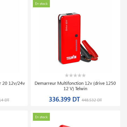
En stock
r 20 12v/24v
Demarreur Multifonction 12v (drive 1250
12 V) Telwin
336.399 DT
14 DT
448.532 DT
En stock