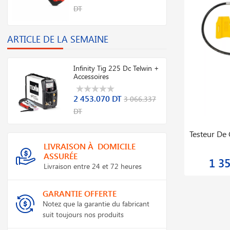
DT
ARTICLE DE LA SEMAINE
Infinity Tig 225 Dc Telwin +
Accessoires
2 453.070 DT
3 066.337
DT
Démonte Pneus Semi Automatique
Pont élév
Hydraulique Twc881s
LIVRAISON À DOMICILE
ASSURÉE
3 989.999 DT
8 4
4 199.999 DT
Livraison entre 24 et 72 heures
GARANTIE OFFERTE
Notez que la garantie du fabricant
suit toujours nos produits