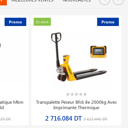
Promo
Promo
En stock
dures Bosch
Poste De Soudage Monotig 220ip Ac/dc
Magmaweld
5 433.999 DT
227 DT
6 792.499 DT