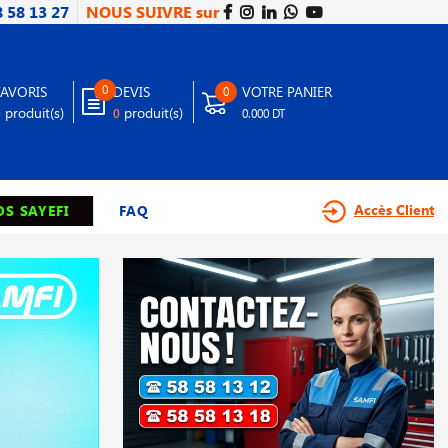
8 58 13 27
NOUS SUIVRE sur
0
FAVORIS
DEVIS
VOTRE PANIER
0
produit(s)
produit(s)
0
0
0.000 DT
Accès Client
S SAYEFI
FAQ