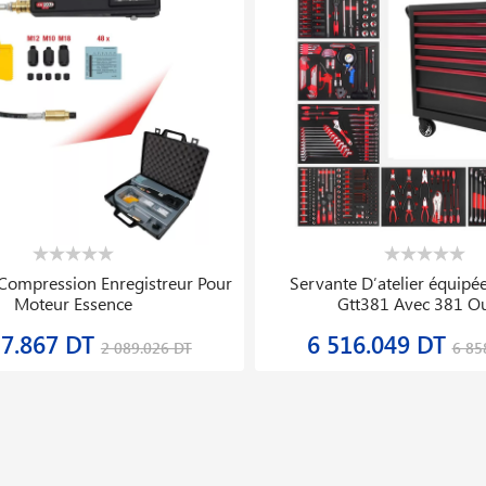
ateur à Deux Colonnes 3.5t Lt
Détendeur De Pression D′azo
235b Gatmatic
35.999 DT
185.763 DT
8 879.999 DT
232.