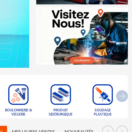
PRODUIT
SOUDAGE
CLÔTURE ET
N
SIDÉRURGIQUE
PLASTIQUE
GRILLAGE
N
MEILLEURES VENTES
NOUVEAUTÉS