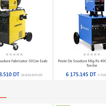
oudure Fabricator 501iw Esab
Poste De Soudure Mig Rs 40
Torche
8.510 DT
6 175.145 DT
20 876.879 DT
7 718