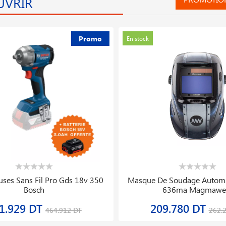
UVRIR
Promo
En stock
eaux Soudeur Avec 5 Becs
Easygrasscut 26 Coupe Bor
8.962 DT
168.181 DT
236.203 DT
210.