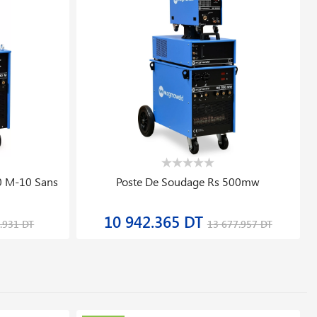
0 M-10 Sans
Poste De Soudage Rs 500mw
10 942.365 DT
.931 DT
13 677.957 DT