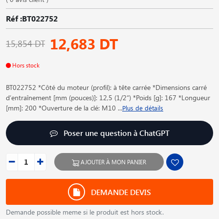
Réf :BT022752
12,683 DT
15,854 DT
Hors stock
BT022752 *Côté du moteur (profil): à tête carrée *Dimensions carré
d′entraînement [mm (pouces)]: 12,5 (1/2“) *Poids [g]: 167 *Longueur
[mm]: 200 *Ouverture de la clé: M10
...
Plus de détails
Poser une question à ChatGPT
AJOUTER À MON PANIER
DEMANDE DEVIS
Demande possible meme si le produit est hors stock.