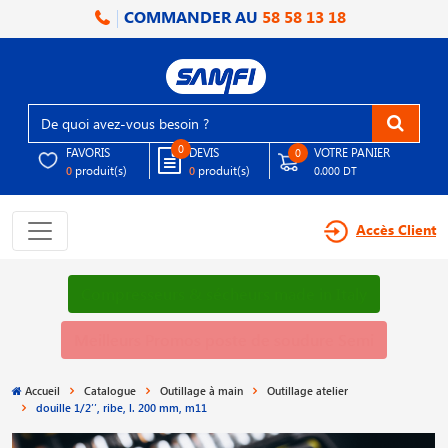
COMMANDER AU
58 58 13 18
0
FAVORIS
DEVIS
VOTRE PANIER
0
produit(s)
produit(s)
0
0
0.000 DT
Accès Client
Compresseurs & sécheurs made in Italy
Meilleurs Promos poste de soudure Semi
Accueil
Catalogue
Outillage à main
Outillage atelier
douille 1/2′′, ribe, l. 200 mm, m11