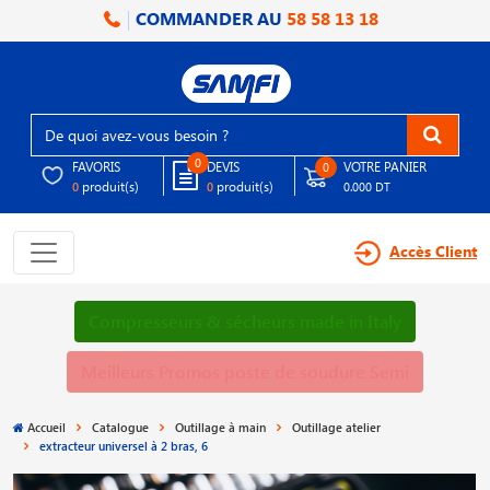
COMMANDER AU
58 58 13 18
0
FAVORIS
DEVIS
VOTRE PANIER
0
produit(s)
produit(s)
0
0
0.000 DT
Accès Client
Compresseurs & sécheurs made in Italy
Meilleurs Promos poste de soudure Semi
Accueil
Catalogue
Outillage à main
Outillage atelier
extracteur universel à 2 bras, 6