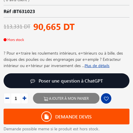
Réf :BT631023
90,665 DT
113,331 DT
Hors stock
? Pour e×traire les roulements intérieurs, e×térieurs ou à bille, des
disques des poulies ou des engrenages par e×emple ? Extracteur
intérieur ou e×térieur par inversement des
...
Plus de détails
Poser une question à ChatGPT
AJOUTER À MON PANIER
DEMANDE DEVIS
Demande possible meme si le produit est hors stock.