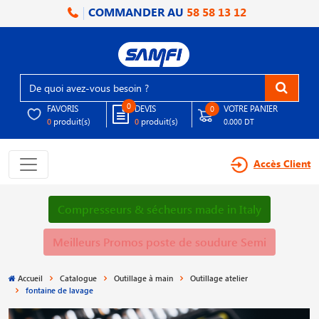
COMMANDER AU
58 58 13 12
0
FAVORIS
DEVIS
VOTRE PANIER
0
produit(s)
produit(s)
0
0
0.000 DT
Accès Client
Compresseurs & sécheurs made in Italy
Meilleurs Promos poste de soudure Semi
Accueil
Catalogue
Outillage à main
Outillage atelier
fontaine de lavage