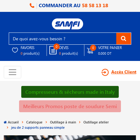
COMMANDER AU
58 58 13 18
0
FAVORIS
DEVIS
VOTRE PANIER
0
produit(s)
produit(s)
0
0
0.000 DT
Accès Client
Compresseurs & sécheurs made in Italy
Meilleurs Promos poste de soudure Semi
Accueil
Catalogue
Outillage à main
Outillage atelier
jeu de 2 supports panneau simple