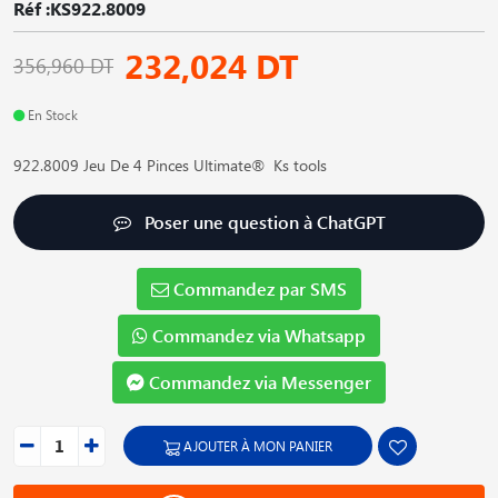
Réf :KS922.8009
232,024 DT
356,960 DT
En Stock
922.8009 Jeu De 4 Pinces Ultimate® Ks tools
Poser une question à ChatGPT
Commandez par SMS
Commandez via Whatsapp
Commandez via Messenger
AJOUTER À MON PANIER