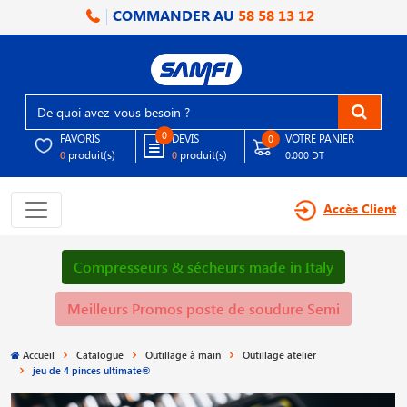
COMMANDER AU
58 58 13 12
0
FAVORIS
DEVIS
VOTRE PANIER
0
produit(s)
produit(s)
0
0
0.000 DT
Accès Client
Compresseurs & sécheurs made in Italy
Meilleurs Promos poste de soudure Semi
Accueil
Catalogue
Outillage à main
Outillage atelier
jeu de 4 pinces ultimate®