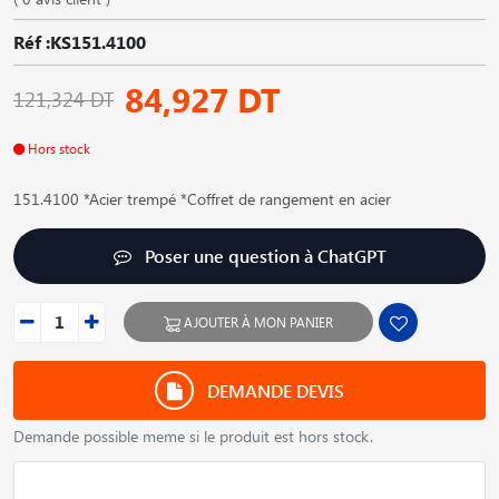
Réf :KS151.4100
84,927 DT
121,324 DT
Hors stock
151.4100 *Acier trempé *Coffret de rangement en acier
Poser une question à ChatGPT
AJOUTER À MON PANIER
DEMANDE DEVIS
Demande possible meme si le produit est hors stock.