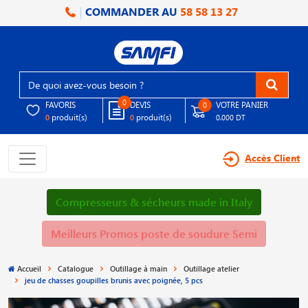
COMMANDER AU
58 58 13 27
0
FAVORIS
DEVIS
VOTRE PANIER
0
produit(s)
produit(s)
0
0
0.000 DT
Accès Client
Compresseurs & sécheurs made in Italy
Meilleurs Promos poste de soudure Semi
Accueil
Catalogue
Outillage à main
Outillage atelier
jeu de chasses goupilles brunis avec poignée, 5 pcs