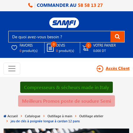
COMMANDER AU
58 58 13 27
0
FAVORIS
DEVIS
VOTRE PANIER
0
produit(s)
produit(s)
0
0
0.000 DT
Accès Client
Compresseurs & sécheurs made in Italy
Meilleurs Promos poste de soudure Semi
Accueil
Catalogue
Outillage à main
Outillage atelier
jeu de clés à poignée longue à cardan 12 pans