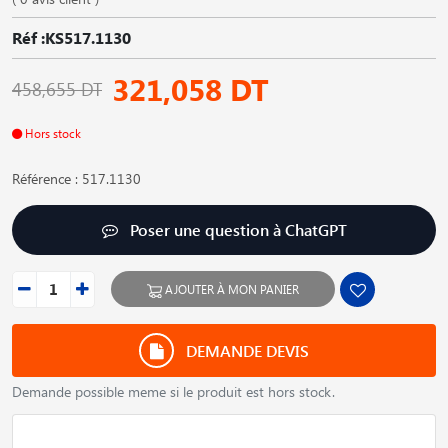
Réf :KS517.1130
321,058 DT
458,655 DT
Hors stock
Référence : 517.1130
Poser une question à ChatGPT
AJOUTER À MON PANIER
DEMANDE DEVIS
Demande possible meme si le produit est hors stock.