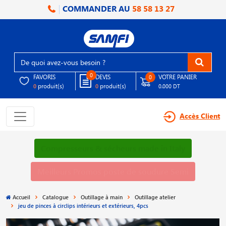
COMMANDER AU
58 58 13 27
0
FAVORIS
DEVIS
VOTRE PANIER
0
produit(s)
produit(s)
0
0
0.000 DT
Accès Client
Compresseurs & sécheurs made in Italy
Meilleurs Promos poste de soudure Semi
Accueil
Catalogue
Outillage à main
Outillage atelier
jeu de pinces à circlips intérieurs et extérieurs, 4pcs