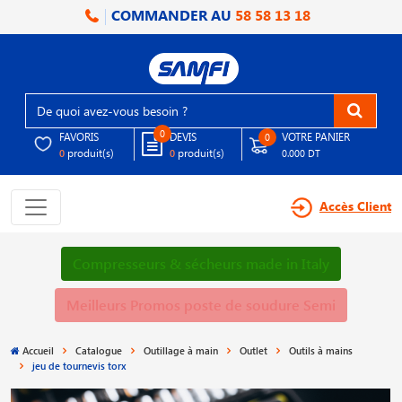
COMMANDER AU
58 58 13 18
0
FAVORIS
DEVIS
VOTRE PANIER
0
produit(s)
produit(s)
0
0
0.000 DT
Accès Client
Compresseurs & sécheurs made in Italy
Meilleurs Promos poste de soudure Semi
Accueil
Catalogue
Outillage à main
Outlet
Outils à mains
jeu de tournevis torx