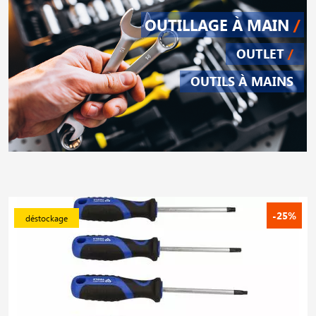
OUTILLAGE À MAIN
/
OUTLET
/
OUTILS À MAINS
-25%
déstockage