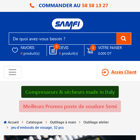
COMMANDER AU
58 58 13 27
0
FAVORIS
DEVIS
VOTRE PANIER
0
produit(s)
produit(s)
0
0
0.000 DT
Accès Client
Compresseurs & sécheurs made in Italy
Meilleurs Promos poste de soudure Semi
Accueil
Catalogue
Outillage à main
Outillage atelier
jeu d′embouts de vissage, 32 pcs