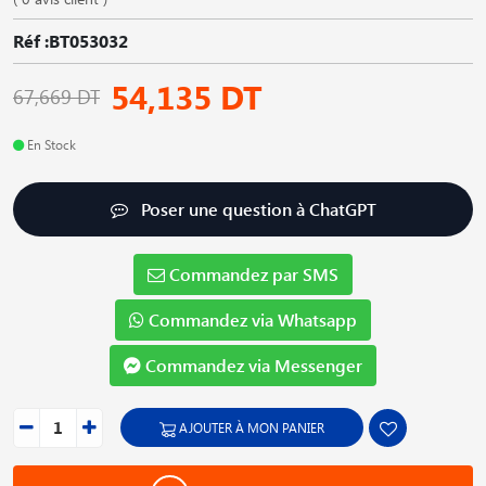
Réf :BT053032
54,135 DT
67,669 DT
En Stock
Poser une question à ChatGPT
Commandez par SMS
Commandez via Whatsapp
Commandez via Messenger
AJOUTER À MON PANIER