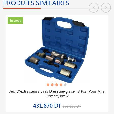
PRODUITS SIMILAIRES
En stock
Jeu D′extracteurs Bras D′essuie-glace | 8 Pcs| Pour Alfa
Romeo, Bmw
431,870 DT
575,827 DT