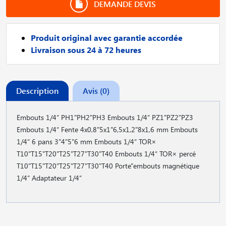
DEMANDE DEVIS
Produit original avec garantie accordée
Livraison sous 24 à 72 heures
Description
Avis (0)
Embouts 1/4“ PH1"PH2"PH3 Embouts 1/4“ PZ1"PZ2"PZ3
Embouts 1/4“ Fente 4x0,8"5x1"6,5x1,2"8x1,6 mm Embouts
1/4“ 6 pans 3"4"5"6 mm Embouts 1/4“ TOR×
T10"T15"T20"T25"T27"T30"T40 Embouts 1/4“ TOR× percé
T10"T15"T20"T25"T27"T30"T40 Porte"embouts magnétique
1/4“ Adaptateur 1/4“