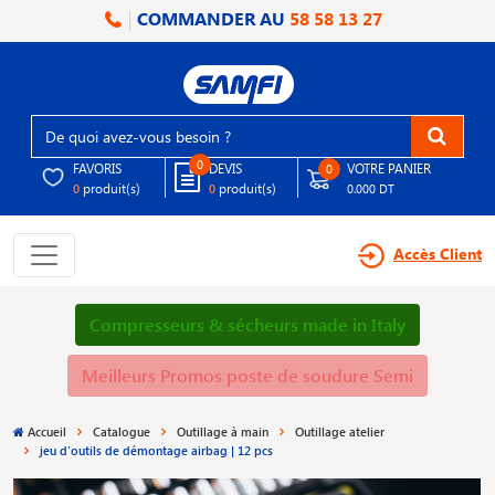
COMMANDER AU
58 58 13 27
0
FAVORIS
DEVIS
VOTRE PANIER
0
produit(s)
produit(s)
0
0
0.000 DT
Accès Client
Compresseurs & sécheurs made in Italy
Meilleurs Promos poste de soudure Semi
Accueil
Catalogue
Outillage à main
Outillage atelier
jeu d′outils de démontage airbag | 12 pcs