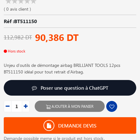
( 0 avis client )
Réf :BT511150
90,386 DT
112,982 DT
Hors stock
Unjeu d′outils de démontage airbag BRILLIANT TOOLS 12pcs
BT511150 idéal pour tout retrait d′Airbag.
Poser une question à ChatGPT
AJOUTER À MON PANIER
DEMANDE DEVIS
Demande possible meme si le produit est hors stock.