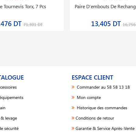
e Tournevis Torx, 7 Pcs
Paire D′embouts De Rechan
,476 DT
13,405 DT
71,301 DT
16,756
TALOGUE
ESPACE CLIENT
cessoires
Commander au 58 58 13 18
 équipements
Mon compte
ain
Historique des commandes
& levage
Conditions de retour
e sécurité
Garantie & Service Après-Vente 