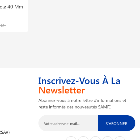
ge ø 40 Mm
Jeu D′extracteurs D′injecteur | 41 Pcs
1,675,500 DT
 DT
1,967,107 DT
Inscrivez-Vous À La
Newsletter
Abonnez-vous à notre lettre d'informations et
reste informés des nouveautés SAMFI
S'ABONNER
(SAV)