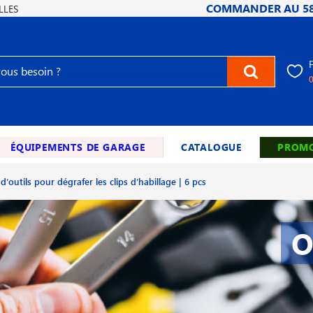
COMMANDER AU
5
LLES
ÉQUIPEMENTS DE GARAGE
CATALOGUE
PROMO
 d′outils pour dégrafer les clips d′habillage | 6 pcs
O