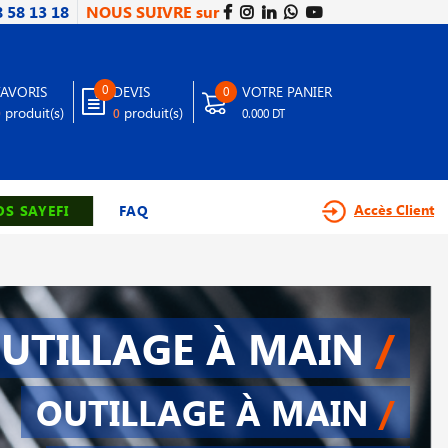
8 58 13 18
NOUS SUIVRE sur
0
FAVORIS
DEVIS
VOTRE PANIER
0
produit(s)
produit(s)
0
0
0.000 DT
Accès Client
S SAYEFI
FAQ
UTILLAGE À MAIN
/
OUTILLAGE À MAIN
/